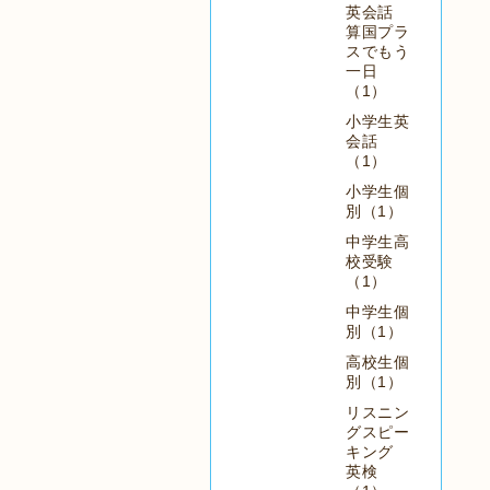
英会話
算国プラ
スでもう
一日
（1）
小学生英
会話
（1）
小学生個
別（1）
中学生高
校受験
（1）
中学生個
別（1）
高校生個
別（1）
リスニン
グスピー
キング
英検